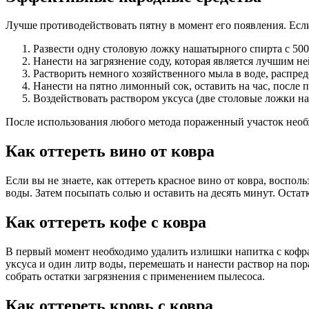
Лучше противодействовать пятну в момент его появления. Ес
Развести одну столовую ложку нашатырного спирта с 500
Нанести на загрязнение соду, которая является лучшим не
Растворить немного хозяйственного мыла в воде, распре
Нанести на пятно лимонный сок, оставить на час, после 
Воздействовать раствором уксуса (две столовые ложки н
После использования любого метода пораженный участок необ
Как оттереть вино от ковра
Если вы не знаете, как оттереть красное вино от ковра, восп
воды. Затем посыпать солью и оставить на десять минут. Оста
Как оттереть кофе с ковра
В первый момент необходимо удалить излишки напитка с кофра
уксуса и один литр воды, перемешать и нанести раствор на по
собрать остатки загрязнения с применением пылесоса.
Как оттереть кровь с ковра