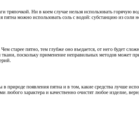
и тряпочкой. Ни в коем случае нельзя использовать горячую во
я пятна можно использовать соль с водой: субстанцию из соли н
 Чем старее пятно, тем глубже оно въедается, от него будет сло
ал ткани, поскольку применение неправильных методов может пр
ерий.
ны в природе появления пятна и в том, какие средства лучше исп
и любого характера и качественно очистят любое изделие, вер