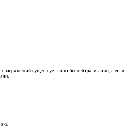
ех загрязнений существует способы нейтрализации, а если
кани.
нию.