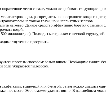
ли пораженное место свежее, можно испробовать следующие про
 миллилитров воды, распределить по поверхности ковра и проте
йтрализатором не только грязи, но и неприятных запахов.
делить на ковёр. Данное средство эффективно борется с самыми
промыть водой.
а 500 миллилитров). Подходит материалам с жесткой структурой.
ходимо тщательно просушить.
ользуйтесь простым способом: белым вином. Необходимо налить б
тки соли убираются пылесосом.
 салфетками, тряпочкой или бумагой. Затем можно смешать одн
раженное место. Это поможет удалить пятно. В дальнейшем можн