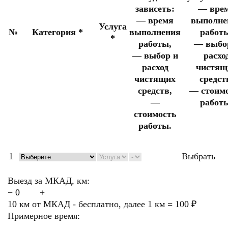
зависеть:
— вре
— время
выполне
Услуга
№
Категория
*
выполнения
работ
*
работы,
— выбо
— выбор и
расхо
расход
чистящ
чистящих
средст
средств,
— стоим
—
работ
стоимость
работы.
1
Выбрать
Выезд за МКАД, км:
−
+
10 км от МКАД - бесплатно, далее 1 км = 100 ₽
Примерное время:
—