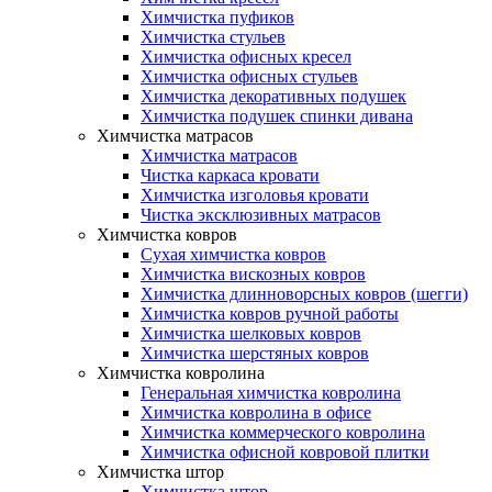
Химчистка пуфиков
Химчистка стульев
Химчистка офисных кресел
Химчистка офисных стульев
Химчистка декоративных подушек
Химчистка подушек спинки дивана
Химчистка матрасов
Химчистка матрасов
Чистка каркаса кровати
Химчистка изголовья кровати
Чистка эксклюзивных матрасов
Химчистка ковров
Сухая химчистка ковров
Химчистка вискозных ковров
Химчистка длинноворсных ковров (шегги)
Химчистка ковров ручной работы
Химчистка шелковых ковров
Химчистка шерстяных ковров
Химчистка ковролина
Генеральная химчистка ковролина
Химчистка ковролина в офисе
Химчистка коммерческого ковролина
Химчистка офисной ковровой плитки
Химчистка штор
Химчистка штор