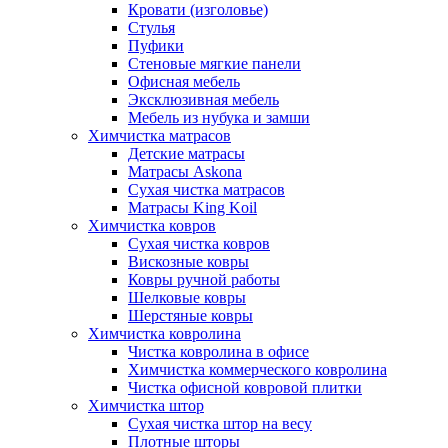
Кровати (изголовье)
Стулья
Пуфики
Стеновые мягкие панели
Офисная мебель
Эксклюзивная мебель
Мебель из нубука и замши
Химчистка матрасов
Детские матрасы
Матрасы Askona
Сухая чистка матрасов
Матрасы King Koil
Химчистка ковров
Сухая чистка ковров
Вискозные ковры
Ковры ручной работы
Шелковые ковры
Шерстяные ковры
Химчистка ковролина
Чистка ковролина в офисе
Химчистка коммерческого ковролина
Чистка офисной ковровой плитки
Химчистка штор
Сухая чистка штор на весу
Плотные шторы