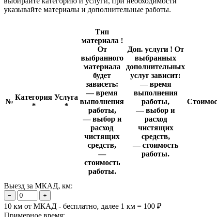
выбирайте категорию и услуги, при необходимости
указывайте материалы и дополнительные работы.
Тип
материала
!
От
Доп. услуги
!
От
выбранного
выбранных
материала
дополнительных
будет
услуг зависит:
зависеть:
— время
— время
выполнения
Категория
Услуга
№
выполнения
работы,
Стоимос
*
*
работы,
— выбор и
— выбор и
расход
расход
чистящих
чистящих
средств,
средств,
— стоимость
—
работы.
стоимость
работы.
Выезд за МКАД, км:
−
+
10 км от МКАД - бесплатно, далее 1 км = 100 ₽
Примерное время: