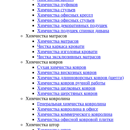
Химчистка пуфиков
Химчистка стульев
Химчистка офисных кресел
Химчистка офисных стульев
Химчистка декоративных подушек
Химчистка подушек спинки дивана
Химчистка матрасов
Химчистка матрасов
Чистка каркаса кровати
Химчистка изголовья кровати
Чистка эксклюзивных матрасов
Химчистка ковров
Сухая химчистка ковров
Химчистка вискозных ковров
Химчистка длинноворсных ковров (шегги)
Химчистка ковров ручной работы
Химчистка шелковых ковров
Химчистка шерстяных ковров
Химчистка ковролина
Генеральная химчистка ковролина
Химчистка ковролина в офисе
Химчистка коммерческого ковролина
Химчистка офисной ковровой плитки
Химчистка штор
Химчистка штор