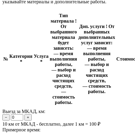
указывайте материалы и дополнительные работы.
Тип
материала
!
От
Доп. услуги
!
От
выбранного
выбранных
материала
дополнительных
будет
услуг зависит:
зависеть:
— время
— время
выполнения
Категория
Услуга
№
выполнения
работы,
Стоимос
*
*
работы,
— выбор и
— выбор и
расход
расход
чистящих
чистящих
средств,
средств,
— стоимость
—
работы.
стоимость
работы.
Выезд за МКАД, км:
−
+
10 км от МКАД - бесплатно, далее 1 км = 100 ₽
Примерное время: