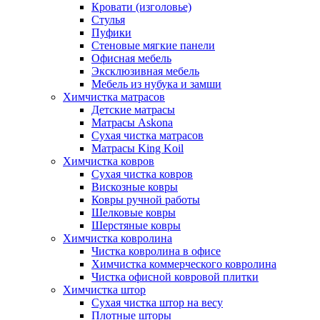
Кровати (изголовье)
Стулья
Пуфики
Стеновые мягкие панели
Офисная мебель
Эксклюзивная мебель
Мебель из нубука и замши
Химчистка матрасов
Детские матрасы
Матрасы Askona
Сухая чистка матрасов
Матрасы King Koil
Химчистка ковров
Сухая чистка ковров
Вискозные ковры
Ковры ручной работы
Шелковые ковры
Шерстяные ковры
Химчистка ковролина
Чистка ковролина в офисе
Химчистка коммерческого ковролина
Чистка офисной ковровой плитки
Химчистка штор
Сухая чистка штор на весу
Плотные шторы