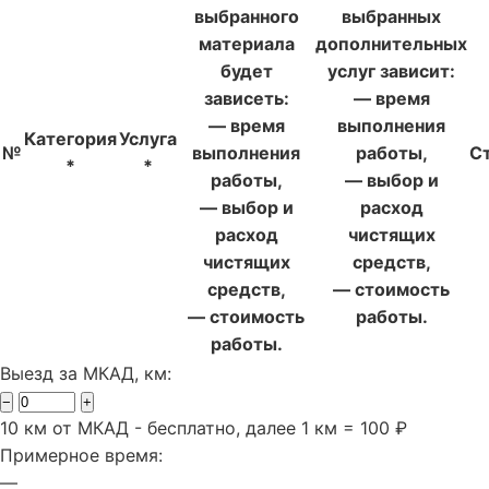
выбранного
выбранных
материала
дополнительных
будет
услуг зависит:
зависеть:
— время
— время
выполнения
Категория
Услуга
№
выполнения
работы,
С
*
*
работы,
— выбор и
— выбор и
расход
расход
чистящих
чистящих
средств,
средств,
— стоимость
— стоимость
работы.
работы.
Выезд за МКАД, км:
−
+
10 км от МКАД - бесплатно, далее 1 км = 100 ₽
Примерное время:
—