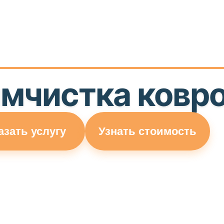
мчистка ковр
азать услугу
Узнать стоимость