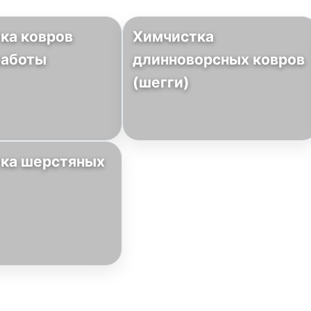
ка ковров
Химчистка
работы
длинноворсных ковров
(шегги)
ка шерстяных