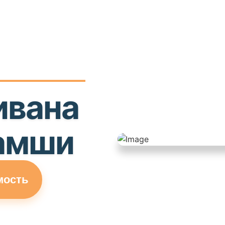
ивана
замши
мость