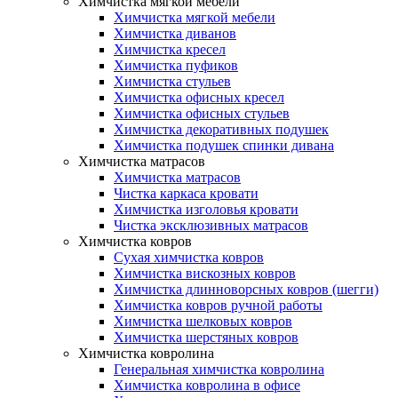
Химчистка мягкой мебели
Химчистка мягкой мебели
Химчистка диванов
Химчистка кресел
Химчистка пуфиков
Химчистка стульев
Химчистка офисных кресел
Химчистка офисных стульев
Химчистка декоративных подушек
Химчистка подушек спинки дивана
Химчистка матрасов
Химчистка матрасов
Чистка каркаса кровати
Химчистка изголовья кровати
Чистка эксклюзивных матрасов
Химчистка ковров
Сухая химчистка ковров
Химчистка вискозных ковров
Химчистка длинноворсных ковров (шегги)
Химчистка ковров ручной работы
Химчистка шелковых ковров
Химчистка шерстяных ковров
Химчистка ковролина
Генеральная химчистка ковролина
Химчистка ковролина в офисе