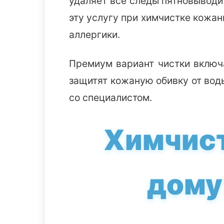
удаляет все следы пятновыводи
эту услугу при химчистке кожан
аллергики.
Премиум вариант чистки включа
защитят кожаную обивку от вод
со специалистом.
Химчист
дому