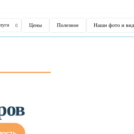
Цены
Полезное
Наши фото и вид
луги
ров
мость