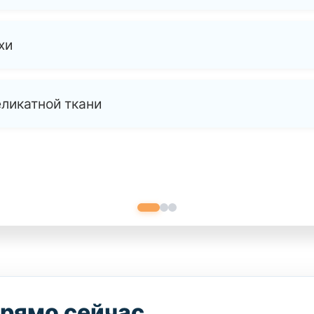
хи
еликатной ткани
прямо сейчас