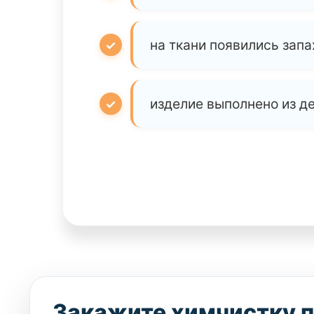
на ткани появились запа
изделие выполнено из д
Закажите химчистку 