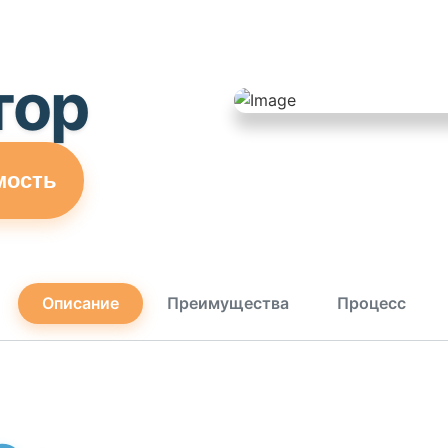
тор
мость
Описание
Преимущества
Процесс