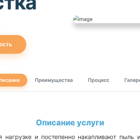
стка
ость
писание
Преимущества
Процесс
Галер
Описание услуги
 нагрузке и постепенно накапливают пыль и