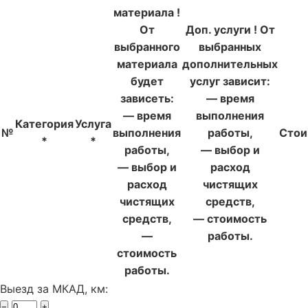
материала
!
От
Доп. услуги
!
От
выбранного
выбранных
материала
дополнительных
будет
услуг зависит:
зависеть:
— время
— время
выполнения
Категория
Услуга
№
выполнения
работы,
Стои
*
*
работы,
— выбор и
— выбор и
расход
расход
чистящих
чистящих
средств,
средств,
— стоимость
—
работы.
стоимость
работы.
Выезд за МКАД, км:
−
+