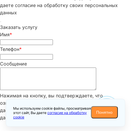
даете согласие на обработку своих персональных
данных
Заказать услугу
Имя
*
Телефон
*
Сообщение
Нажимая на кнопку, вы подтверждаете, что
ознакомились с
политикой конфиденциальности
и
Мы используем cookie файлы, просматривая
даете согласие на обработку своих персональных
Понятно
этот сайт, Вы даете
согласие на обработку
данных
cookie