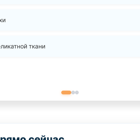
хи
еликатной ткани
прямо сейчас