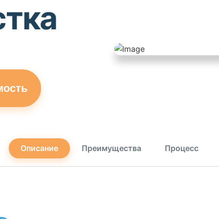
стка
мость
Описание
Преимущества
Процесс