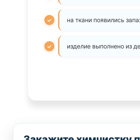
на ткани появились запа
изделие выполнено из д
Закажите химчистку 