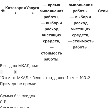
— время
выполнения
Категория
Услуга
№
выполнения
работы,
Стои
*
*
работы,
— выбор и
— выбор и
расход
расход
чистящих
чистящих
средств,
средств,
— стоимость
—
работы.
стоимость
работы.
Выезд за МКАД, км:
−
+
10 км от МКАД - бесплатно, далее 1 км = 100 ₽
Примерное время:
—
Сумма без скидок:
0 ₽
Сумма скидки: