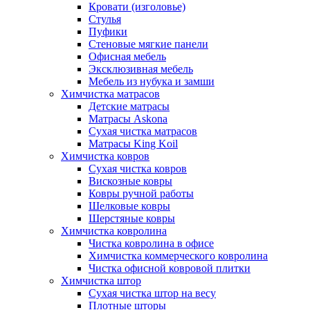
Кровати (изголовье)
Стулья
Пуфики
Стеновые мягкие панели
Офисная мебель
Эксклюзивная мебель
Мебель из нубука и замши
Химчистка матрасов
Детские матрасы
Матрасы Askona
Сухая чистка матрасов
Матрасы King Koil
Химчистка ковров
Сухая чистка ковров
Вискозные ковры
Ковры ручной работы
Шелковые ковры
Шерстяные ковры
Химчистка ковролина
Чистка ковролина в офисе
Химчистка коммерческого ковролина
Чистка офисной ковровой плитки
Химчистка штор
Сухая чистка штор на весу
Плотные шторы