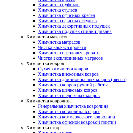
Химчистка пуфиков
Химчистка стульев
Химчистка офисных кресел
Химчистка офисных стульев
Химчистка декоративных подушек
Химчистка подушек спинки дивана
Химчистка матрасов
Химчистка матрасов
Чистка каркаса кровати
Химчистка изголовья кровати
Чистка эксклюзивных матрасов
Химчистка ковров
Сухая химчистка ковров
Химчистка вискозных ковров
Химчистка длинноворсных ковров (шегги)
Химчистка ковров ручной работы
Химчистка шелковых ковров
Химчистка шерстяных ковров
Химчистка ковролина
Генеральная химчистка ковролина
Химчистка ковролина в офисе
Химчистка коммерческого ковролина
Химчистка офисной ковровой плитки
Химчистка штор
Химчистка штор