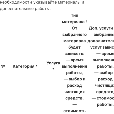
необходимости указывайте материалы и
дополнительные работы.
Тип
материала
!
От
Доп. услуги
выбранного
выбранн
материала
дополнител
будет
услуг завис
зависеть:
— врем
— время
выполнен
Услуга
№
Категория
*
выполнения
работы,
*
работы,
— выбор 
— выбор и
расход
расход
чистящи
чистящих
средств
средств,
— стоимос
—
работы.
стоимость