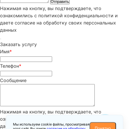
Отправить
Нажимая на кнопку, вы подтверждаете, что
ознакомились с политикой конфиденциальности и
даете согласие на обработку своих персональных
данных
Заказать услугу
Имя
*
Телефон
*
Сообщение
Нажимая на кнопку, вы подтверждаете, что
ознакомились с
политикой конфиденциальности
и
Мы используем cookie файлы, просматривая
даете согласие на обработку своих персональных
Понятно
этот сайт, Вы даете
согласие на обработку