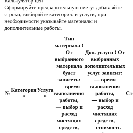
Калькулятор цен
Сформируйте предварительную смету: добавляйте
строки, выбирайте категорию и услуги, при
необходимости указывайте материалы и
дополнительные работы.
Тип
материала
!
От
Доп. услуги
!
От
выбранного
выбранных
материала
дополнительных
будет
услуг зависит:
зависеть:
— время
— время
выполнения
Категория
Услуга
№
выполнения
работы,
Ст
*
*
работы,
— выбор и
— выбор и
расход
расход
чистящих
чистящих
средств,
средств,
— стоимость