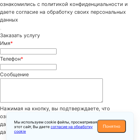
ознакомились с политикой конфиденциальности и
даете согласие на обработку своих персональных
данных
Заказать услугу
Имя
*
Телефон
*
Сообщение
Нажимая на кнопку, вы подтверждаете, что
ознакомились с
политикой конфиденциальности
и
Мы используем cookie файлы, просматривая
даете согласие на обработку своих персональных
Понятно
этот сайт, Вы даете
согласие на обработку
данных
cookie