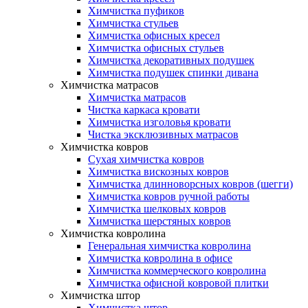
Химчистка пуфиков
Химчистка стульев
Химчистка офисных кресел
Химчистка офисных стульев
Химчистка декоративных подушек
Химчистка подушек спинки дивана
Химчистка матрасов
Химчистка матрасов
Чистка каркаса кровати
Химчистка изголовья кровати
Чистка эксклюзивных матрасов
Химчистка ковров
Сухая химчистка ковров
Химчистка вискозных ковров
Химчистка длинноворсных ковров (шегги)
Химчистка ковров ручной работы
Химчистка шелковых ковров
Химчистка шерстяных ковров
Химчистка ковролина
Генеральная химчистка ковролина
Химчистка ковролина в офисе
Химчистка коммерческого ковролина
Химчистка офисной ковровой плитки
Химчистка штор
Химчистка штор