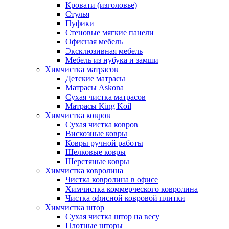
Кровати (изголовье)
Стулья
Пуфики
Стеновые мягкие панели
Офисная мебель
Эксклюзивная мебель
Мебель из нубука и замши
Химчистка матрасов
Детские матрасы
Матрасы Askona
Сухая чистка матрасов
Матрасы King Koil
Химчистка ковров
Сухая чистка ковров
Вискозные ковры
Ковры ручной работы
Шелковые ковры
Шерстяные ковры
Химчистка ковролина
Чистка ковролина в офисе
Химчистка коммерческого ковролина
Чистка офисной ковровой плитки
Химчистка штор
Сухая чистка штор на весу
Плотные шторы