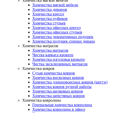
Химчистка мягкой мебели
Химчистка мягкой мебели
Химчистка диванов
Химчистка кресел
Химчистка пуфиков
Химчистка стульев
Химчистка офисных кресел
Химчистка офисных стульев
Химчистка декоративных подушек
Химчистка подушек спинки дивана
Химчистка матрасов
Химчистка матрасов
Чистка каркаса кровати
Химчистка изголовья кровати
Чистка эксклюзивных матрасов
Химчистка ковров
Сухая химчистка ковров
Химчистка вискозных ковров
Химчистка длинноворсных ковров (шегги)
Химчистка ковров ручной работы
Химчистка шелковых ковров
Химчистка шерстяных ковров
Химчистка ковролина
Генеральная химчистка ковролина
Химчистка ковролина в офисе