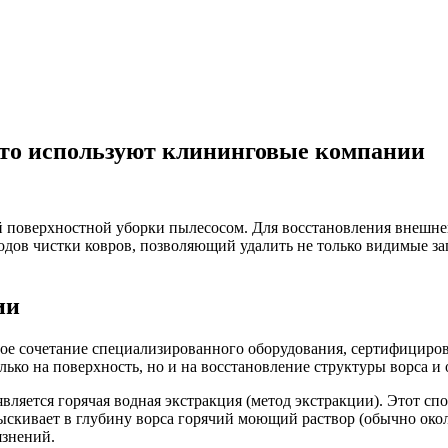
что используют клининговые компании
 поверхностной уборки пылесосом. Для восстановления внешн
ов чистки ковров, позволяющий удалить не только видимые заг
ии
ое сочетание специализированного оборудования, сертифициров
ько на поверхность, но и на восстановление структуры ворса и 
ляется горячая водная экстракция (метод экстракции). Этот сп
скивает в глубину ворса горячий моющий раствор (обычно окол
язнений.