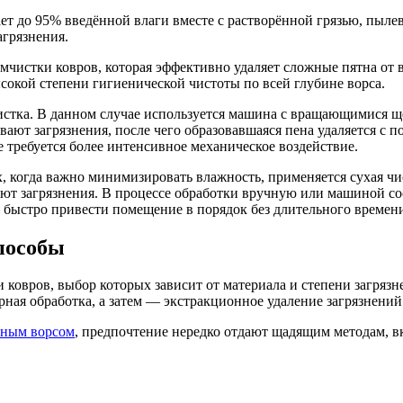
ет до 95% введённой влаги вместе с растворённой грязью, пыл
агрязнения.
мчистки ковров, которая эффективно удаляет сложные пятна от 
сокой степени гигиенической чистоты по всей глубине ворса.
стка. В данном случае используется машина с вращающимися щёт
ают загрязнения, после чего образовавшаяся пена удаляется с 
е требуется более интенсивное механическое воздействие.
, когда важно минимизировать влажность, применяется сухая чи
ют загрязнения. В процессе обработки вручную или машиной сост
 быстро привести помещение в порядок без длительного времени
пособы
ковров, выбор которых зависит от материала и степени загряз
ная обработка, а затем — экстракционное удаление загрязнений
нным ворсом
, предпочтение нередко отдают щадящим методам, вк