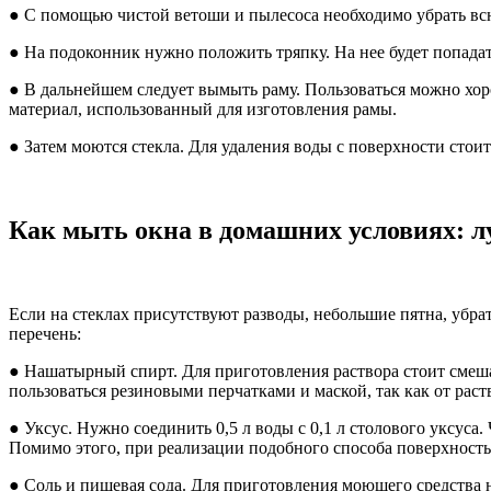
● С помощью чистой ветоши и пылесоса необходимо убрать вс
● На подоконник нужно положить тряпку. На нее будет попадат
● В дальнейшем следует вымыть раму. Пользоваться можно хо
материал, использованный для изготовления рамы.
● Затем моются стекла. Для удаления воды с поверхности стоит
Как мыть окна в домашних условиях: л
Если на стеклах присутствуют разводы, небольшие пятна, убр
перечень:
● Нашатырный спирт. Для приготовления раствора стоит смеша
пользоваться резиновыми перчатками и маской, так как от раст
● Уксус. Нужно соединить 0,5 л воды с 0,1 л столового уксуса
Помимо этого, при реализации подобного способа поверхность
● Соль и пищевая сода. Для приготовления моющего средства 