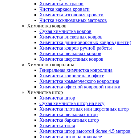
Химчистка матрасов
Чистка каркаса кровати
Химчистка изголовья кровати
Чистка эксклюзивных матрасов
Химчистка ковров
Сухая химчистка ковров
Химчистка вискозных ковров
Химчистка длинноворсных ковров (шегги)
Химчистка ковров ручной работы
Химчистка шелковых ковров
Химчистка шерстяных ковров
Химчистка ковролина
Генеральная химчистка ковролина
Химчистка ковролина в офисе
Химчистка коммерческого ковролина
Химчистка офисной ковровой плитки
Химчистка штор
Химчистка штор
Сухая химчистка штор на весу
Химчистка плотных или шерстяных штор
Химчистка шелковых штор
Химчистка бархатных штор
Химчистка тюля
Химчистка штор высотой более 4,5 метров
Химчистка штор на подкладе