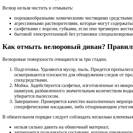
Велюр нельзя чистить и отмывать:
порошкообразными химическими чистящими средствами
агрессивными растворителями, которые могут содержатьс
салфетками с ворсом, губками, если они чрезмерно жестк
бытовой электротехникой без установки специализирова
Как отмыть велюровый диван? Правиль
Велюровые поверхности очищаются за три стадии.
Подготовка. Удаляются мусор, пыль. Придется пропылесо
осматриваются плоскости для обнаружения следов от пр
спецсредствами.
Мойка. Задействуются салфетки, изготовленные из микр
шампуня, разбавленного значительным количеством воды.
убирается пылесосом.
Завершение. Проверяется качество выполненных меропр
специфическими насадками, либо отпаривающим утюгом
В обязательном порядке следует соблюдать несколько ключевых
нельзя сильно давить на обивочный материал;
запрещается пользоваться составами, которые предварите