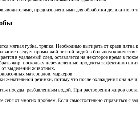
овыводителями, предназначенными для обработки деликатного т
собы
ся мягкая губка, тряпка. Необходимо вытирать от краев пятна 
ывание следует промывкой чистой водой в большом количестве.
ается в удаляемый след, оставляется на некоторое время в покое
убрать жир, поскольку перечисленные продукты эффективно впи
т от выделений животных.
окрасочных материалов, маркеров.
и жевательной резинки, потому что после охлаждения она начин
ытья посуды, разбавленным водой. При растворении жиров состав
те себя от многих проблем. Если самостоятельно справиться с з