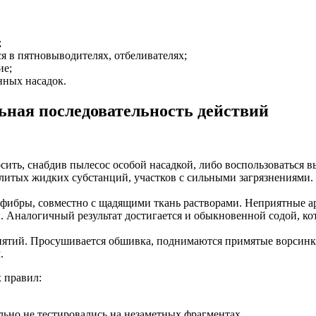
;
я в пятновыводителях, отбеливателях;
ие;
нных насадок.
ная последовательность действий
сить, снабдив пылесос особой насадкой, либо воспользоваться 
олитых жидких субстанций, участков с сильными загрязнениями
офибры, совместно с щадящими ткань растворами. Неприятные 
 Аналогичный результат достигается и обыкновенной содой, кот
иятий. Просушивается обшивка, поднимаются примятые ворсинк
.
 правил:
льно не тестировались на незаметных фрагментах.