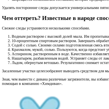
Удалять посторонние следы допускается универсальными пятн
Чем оттереть? Известные в народе спо
Свежие следы устраняются несколькими способами.
Водным раствором с высокой долей мыла. Им пропитывает
10-процентным спиртовым раствором. Завершать обрабат
Содой с солью. Своими силами подготовленная смесь втир
Крахмалом, мукой, солью. Пользуются, когда предстоит 
Аспирином, растворенным в воде. Качественно избавляе
Нашатырем, разбавленным водой. Устраняет следы от лак
Льдом, обернутым ветошью. Результативно снимает остатк
Засаленные участки целесообразнее выводить средством для м
Зная, чем вывести с дивана различные загрязнители, вы избави
помощью в компанию «Химдиван».