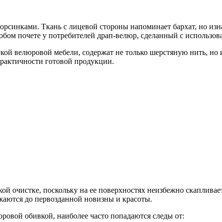
рсинками. Ткань с лицевой стороны напоминает бархат, но изна
обом почете у потребителей драп-велюр, сделанный с использо
кой велюровой мебели, содержат не только шерстяную нить, но 
практичности готовой продукции.
ой очистке, поскольку на ее поверхностях неизбежно скапливает
жаются до первозданной новизны и красоты.
ровой обивкой, наиболее часто попадаются следы от: