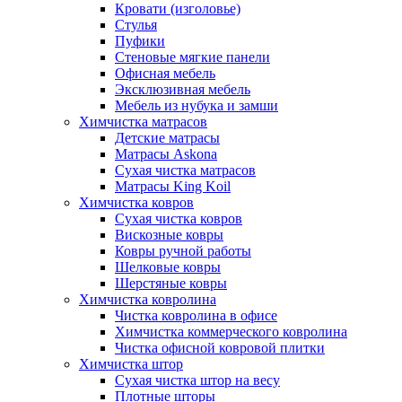
Кровати (изголовье)
Стулья
Пуфики
Стеновые мягкие панели
Офисная мебель
Эксклюзивная мебель
Мебель из нубука и замши
Химчистка матрасов
Детские матрасы
Матрасы Askona
Сухая чистка матрасов
Матрасы King Koil
Химчистка ковров
Сухая чистка ковров
Вискозные ковры
Ковры ручной работы
Шелковые ковры
Шерстяные ковры
Химчистка ковролина
Чистка ковролина в офисе
Химчистка коммерческого ковролина
Чистка офисной ковровой плитки
Химчистка штор
Сухая чистка штор на весу
Плотные шторы