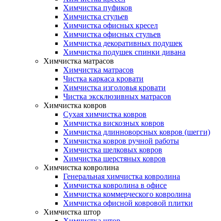
Химчистка пуфиков
Химчистка стульев
Химчистка офисных кресел
Химчистка офисных стульев
Химчистка декоративных подушек
Химчистка подушек спинки дивана
Химчистка матрасов
Химчистка матрасов
Чистка каркаса кровати
Химчистка изголовья кровати
Чистка эксклюзивных матрасов
Химчистка ковров
Сухая химчистка ковров
Химчистка вискозных ковров
Химчистка длинноворсных ковров (шегги)
Химчистка ковров ручной работы
Химчистка шелковых ковров
Химчистка шерстяных ковров
Химчистка ковролина
Генеральная химчистка ковролина
Химчистка ковролина в офисе
Химчистка коммерческого ковролина
Химчистка офисной ковровой плитки
Химчистка штор
Химчистка штор