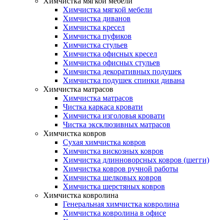
Химчистка мягкой мебели
Химчистка мягкой мебели
Химчистка диванов
Химчистка кресел
Химчистка пуфиков
Химчистка стульев
Химчистка офисных кресел
Химчистка офисных стульев
Химчистка декоративных подушек
Химчистка подушек спинки дивана
Химчистка матрасов
Химчистка матрасов
Чистка каркаса кровати
Химчистка изголовья кровати
Чистка эксклюзивных матрасов
Химчистка ковров
Сухая химчистка ковров
Химчистка вискозных ковров
Химчистка длинноворсных ковров (шегги)
Химчистка ковров ручной работы
Химчистка шелковых ковров
Химчистка шерстяных ковров
Химчистка ковролина
Генеральная химчистка ковролина
Химчистка ковролина в офисе