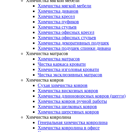
Химчистка мягкой мебели
Химчистка мягкой мебели
Химчистка диванов
Химчистка кресел
Химчистка пуфиков
Химчистка стульев
Химчистка офисных кресел
Химчистка офисных стульев
Химчистка декоративных подушек
Химчистка подушек спинки дивана
Химчистка матрасов
Химчистка матрасов
Чистка каркаса кровати
Химчистка изголовья кровати
Чистка эксклюзивных матрасов
Химчистка ковров
Сухая химчистка ковров
Химчистка вискозных ковров
Химчистка длинноворсных ковров (шегги)
Химчистка ковров ручной работы
Химчистка шелковых ковров
Химчистка шерстяных ковров
Химчистка ковролина
Генеральная химчистка ковролина
Химчистка ковролина в офисе