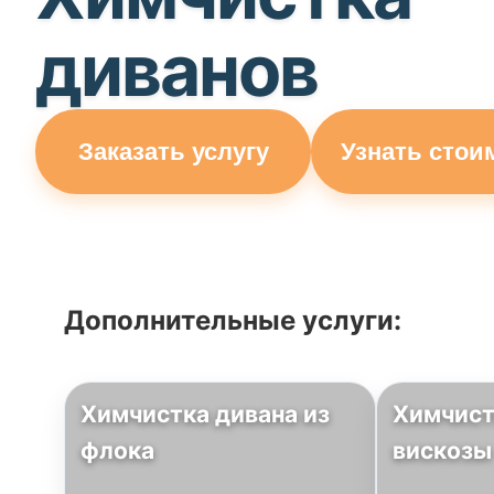
диванов
Заказать услугу
Узнать стои
Дополнительные услуги:
Химчистка дивана из
Химчист
флока
вискозы